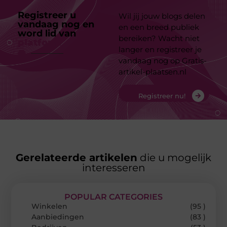
Registreer u
Wil jij jouw blogs delen
vandaag nog en
en een breed publiek
word lid van
ons
bereiken? Wacht niet
platform
langer en registreer je
vandaag nog op Gratis-
artikel-plaatsen.nl
Registreer nu!
Gerelateerde artikelen
die u mogelijk
interesseren
POPULAR CATEGORIES
Winkelen
(95 )
Aanbiedingen
(83 )