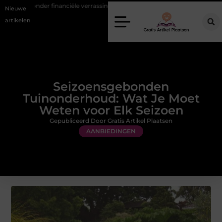
nanciële verrassingen
Gemiddelde tarieven van een dierenarts in Ar
Nieuwe
artikelen
Seizoensgebonden
Tuinonderhoud: Wat Je Moet
Weten voor Elk Seizoen
Gepubliceerd Door Gratis Artikel Plaatsen
AANBIEDINGEN