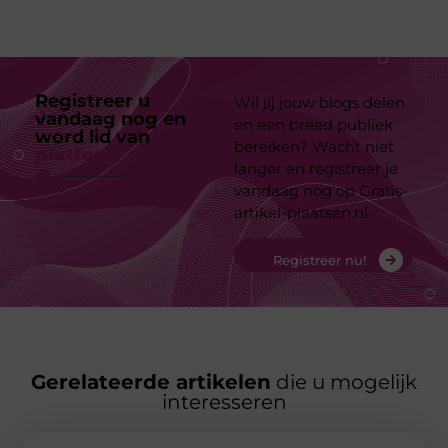
Registreer u
Wil jij jouw blogs delen
vandaag nog en
en een breed publiek
word lid van
ons
bereiken? Wacht niet
platform
langer en registreer je
vandaag nog op Gratis-
artikel-plaatsen.nl
Registreer nu!
Gerelateerde artikelen
die u mogelijk
interesseren