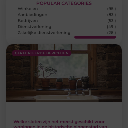
POPULAR CATEGORIES
Winkelen
(95 )
Aanbiedingen
(83 )
Bedrijven
(53 )
Dienstverlening
(49 )
Zakelijke dienstverlening
(26 )
GERELATEERDE BERICHTEN
Welke sloten zijn het meest geschikt voor
woningen in de historische binnenstad van