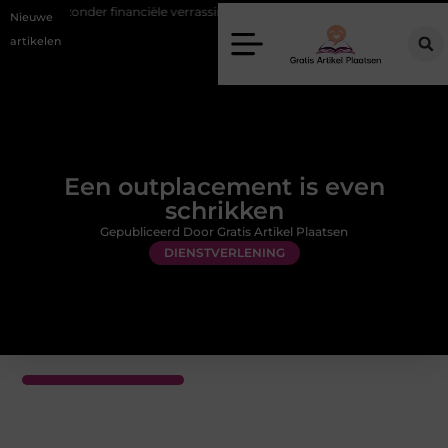
r financiële verrassingen
Gemiddelde tarieven van een dierenarts i
Nieuwe
artikelen
Een outplacement is even
schrikken
Gepubliceerd Door Gratis Artikel Plaatsen
DIENSTVERLENING