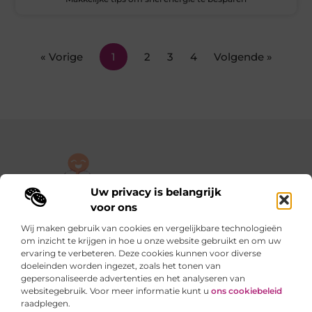
« Vorige
1
2
3
4
Volgende »
Uw privacy is belangrijk
De plek om jouw verhaal te delen, gratis en eenvoudig.
voor ons
Verken een rijke verzameling blogs en artikelen die alles uit het
Wij maken gebruik van cookies en vergelijkbare technologieën
dagelijks leven behandelen, van persoonlijke verhalen tot
om inzicht te krijgen in hoe u onze website gebruikt en om uw
praktische tips.
ervaring te verbeteren. Deze cookies kunnen voor diverse
doeleinden worden ingezet, zoals het tonen van
gepersonaliseerde advertenties en het analyseren van
Onze informatie
websitegebruik. Voor meer informatie kunt u
ons cookiebeleid
raadplegen.
Backlinks kopen in Nederland: slimme stappen of riskante sprongen?
Verdienen met je website: van hobby naar slimme inkomstenbron