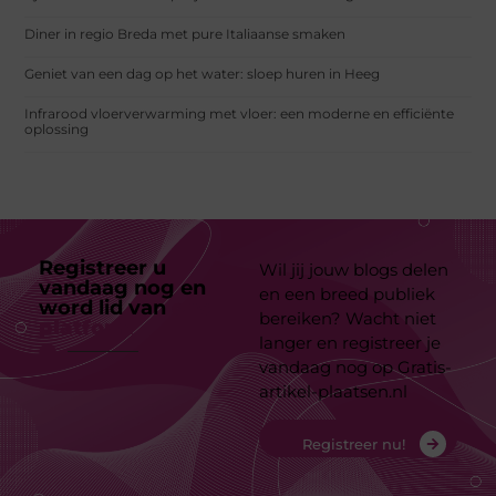
Diner in regio Breda met pure Italiaanse smaken
Geniet van een dag op het water: sloep huren in Heeg
Infrarood vloerverwarming met vloer: een moderne en efficiënte
oplossing
Registreer u
Wil jij jouw blogs delen
vandaag nog en
en een breed publiek
word lid van
ons
bereiken? Wacht niet
platform
langer en registreer je
vandaag nog op Gratis-
artikel-plaatsen.nl
Registreer nu!