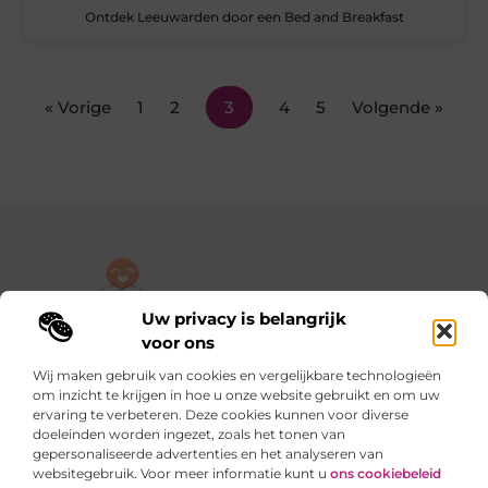
Ontdek Leeuwarden door een Bed and Breakfast
« Vorige
1
2
3
4
5
Volgende »
Uw privacy is belangrijk
De plek om jouw verhaal te delen, gratis en eenvoudig.
voor ons
Verken een rijke verzameling blogs en artikelen die alles uit het
Wij maken gebruik van cookies en vergelijkbare technologieën
dagelijks leven behandelen, van persoonlijke verhalen tot
om inzicht te krijgen in hoe u onze website gebruikt en om uw
praktische tips.
ervaring te verbeteren. Deze cookies kunnen voor diverse
doeleinden worden ingezet, zoals het tonen van
gepersonaliseerde advertenties en het analyseren van
Onze informatie
websitegebruik. Voor meer informatie kunt u
ons cookiebeleid