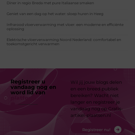
Diner in regio Breda met pure Italiaanse smaken
Geniet van een dag op het water: sloep huren in Heeg
Infrarood vloerverwarming met vloer: een moderne en efficiënte
oplossing
Elektrische vloerverwarming Noord Nederland: comfortabel en
toekomstgericht verwarmen
Registreer u
Wil jij jouw blogs delen
vandaag nog en
en een breed publiek
word lid van
ons
bereiken? Wacht niet
platform
langer en registreer je
vandaag nog op Gratis-
artikel-plaatsen.nl
Registreer nu!