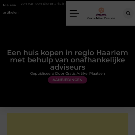
 van een dierenarts in Arnhem
Stijlvolle en passende galajurken kieze
Nieuwe
artikelen
Een huis kopen in regio Haarlem
met behulp van onafhankelijke
adviseurs
Gepubliceerd Door Gratis Artikel Plaatsen
AANBIEDINGEN