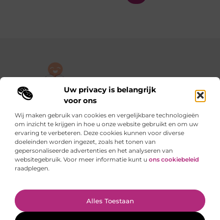
Uw privacy is belangrijk
De plek om jouw verhaal te delen, gratis en eenvoudig.
voor ons
Verken een rijke verzameling blogs en artikelen die alles uit het
Wij maken gebruik van cookies en vergelijkbare technologieën
dagelijks leven behandelen, van persoonlijke verhalen tot
om inzicht te krijgen in hoe u onze website gebruikt en om uw
praktische tips.
ervaring te verbeteren. Deze cookies kunnen voor diverse
doeleinden worden ingezet, zoals het tonen van
gepersonaliseerde advertenties en het analyseren van
Onze informatie
websitegebruik. Voor meer informatie kunt u
ons cookiebeleid
raadplegen.
Backlinks kopen in Nederland: slimme stappen of riskante sprongen?
Verdienen met je website: van hobby naar slimme inkomstenbron
Ga Naar Bo
Alles Toestaan
Website index
Cookiebeleid (EU)