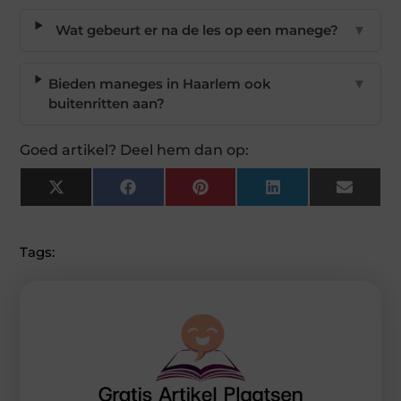
Wat gebeurt er na de les op een manege?
▼
Bieden maneges in Haarlem ook
▼
buitenritten aan?
Goed artikel? Deel hem dan op:
X
Facebook
Pinterest
LinkedIn
Email
(Twitter)
Tags: