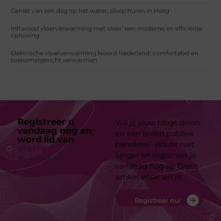
Geniet van een dag op het water: sloep huren in Heeg
Infrarood vloerverwarming met vloer: een moderne en efficiënte
oplossing
Elektrische vloerverwarming Noord Nederland: comfortabel en
toekomstgericht verwarmen
Registreer u
Wil jij jouw blogs delen
vandaag nog en
en een breed publiek
word lid van
ons
bereiken? Wacht niet
platform
langer en registreer je
vandaag nog op Gratis-
artikel-plaatsen.nl
Registreer nu!