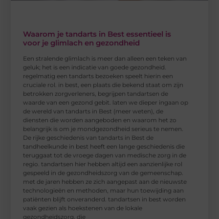
Waarom je tandarts in Best essentieel is
voor je glimlach en gezondheid
Een stralende glimlach is meer dan alleen een teken van
geluk; het is een indicatie van goede gezondheid.
regelmatig een tandarts bezoeken speelt hierin een
cruciale rol. in best, een plaats die bekend staat om zijn
betrokken zorgverleners, begrijpen tandartsen de
waarde van een gezond gebit. laten we dieper ingaan op
de wereld van tandarts in Best (meer weten), de
diensten die worden aangeboden en waarom het zo
belangrijk is om je mondgezondheid serieus te nemen.
De rijke geschiedenis van tandarts in Best de
tandheelkunde in best heeft een lange geschiedenis die
teruggaat tot de vroege dagen van medische zorg in de
regio. tandartsen hier hebben altijd een aanzienlijke rol
gespeeld in de gezondheidszorg van de gemeenschap.
met de jaren hebben ze zich aangepast aan de nieuwste
technologieën en methoden, maar hun toewijding aan
patiënten blijft onveranderd. tandartsen in best worden
vaak gezien als hoekstenen van de lokale
gezondheidszorg, die