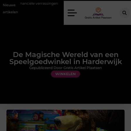
errassingen
Gemiddelde tarieven van een dierenarts in Arnhem
Nieuwe
artikelen
De Magische Wereld van een
Speelgoedwinkel in Harderwijk
Gepubliceerd Door Gratis Artikel Plaatsen
WINKELEN