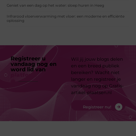
Geniet van een dag op het water: sloep huren in Heeg
Infrarood vloerverwarming met vloer: een moderne en efficiënte
oplossing
Registreer u
Wil jij jouw blogs delen
vandaag nog en
en een breed publiek
word lid van
ons
bereiken? Wacht niet
platform
langer en registreer je
vandaag nog op Gratis-
artikel-plaatsen.nl
Registreer nu!