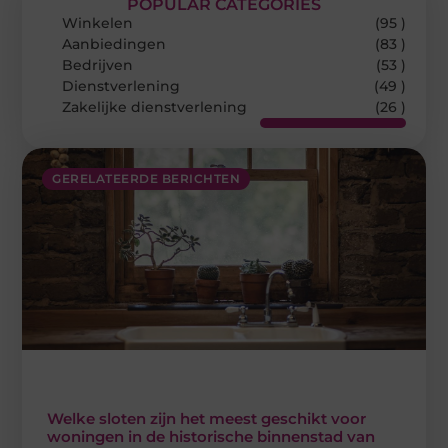
POPULAR CATEGORIES
Winkelen
(95 )
Aanbiedingen
(83 )
Bedrijven
(53 )
Dienstverlening
(49 )
Zakelijke dienstverlening
(26 )
GERELATEERDE BERICHTEN
Welke sloten zijn het meest geschikt voor
woningen in de historische binnenstad van