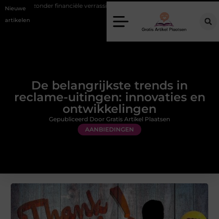
r financiële verrassingen
Gemiddelde tarieven van een dierenarts 
Nieuwe
artikelen
De belangrijkste trends in
reclame-uitingen: innovaties en
ontwikkelingen
Gepubliceerd Door Gratis Artikel Plaatsen
AANBIEDINGEN