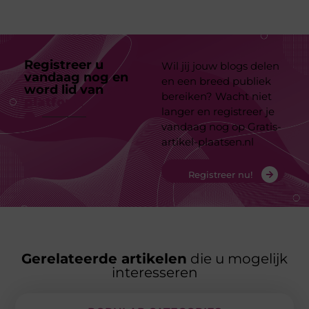
Registreer u
Wil jij jouw blogs delen
vandaag nog en
en een breed publiek
word lid van
ons
bereiken? Wacht niet
platform
langer en registreer je
vandaag nog op Gratis-
artikel-plaatsen.nl
Registreer nu!
Gerelateerde artikelen
die u mogelijk
interesseren