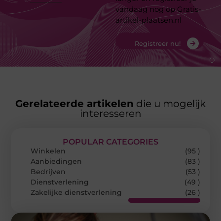
vandaag nog op Gratis-
artikel-plaatsen.nl
Registreer nu!
Gerelateerde artikelen
die u mogelijk
interesseren
POPULAR CATEGORIES
Winkelen
(95 )
Aanbiedingen
(83 )
Bedrijven
(53 )
Dienstverlening
(49 )
Zakelijke dienstverlening
(26 )