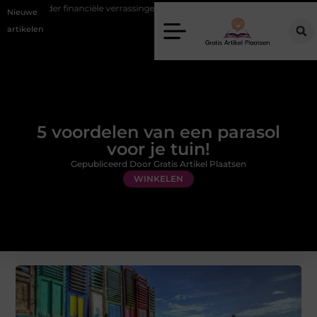
nciële verrassingen
Gemiddelde tarieven van een dierenarts in Arn
Nieuwe
artikelen
5 voordelen van een parasol
voor je tuin!
Gepubliceerd Door Gratis Artikel Plaatsen
WINKELEN