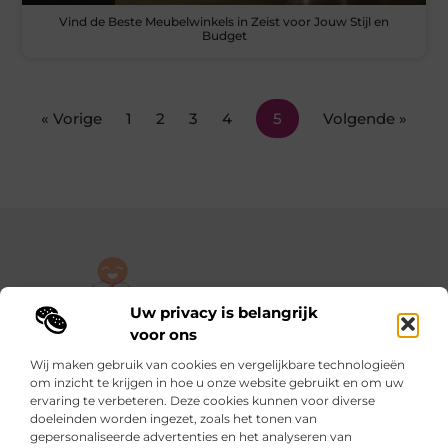
Vind de Beste Meubelwinkels in Zeist voor Jouw Stijl en
Budget
« Vorige
1
2
3
4
5
Volgende »
Uw privacy is belangrijk
De plek om jouw verhaal te delen, gratis en eenvoudig.
voor ons
Verken een rijke verzameling blogs en artikelen die alles uit het
Wij maken gebruik van cookies en vergelijkbare technologieën
dagelijks leven behandelen, van persoonlijke verhalen tot
om inzicht te krijgen in hoe u onze website gebruikt en om uw
praktische tips.
ervaring te verbeteren. Deze cookies kunnen voor diverse
doeleinden worden ingezet, zoals het tonen van
gepersonaliseerde advertenties en het analyseren van
Onze informatie