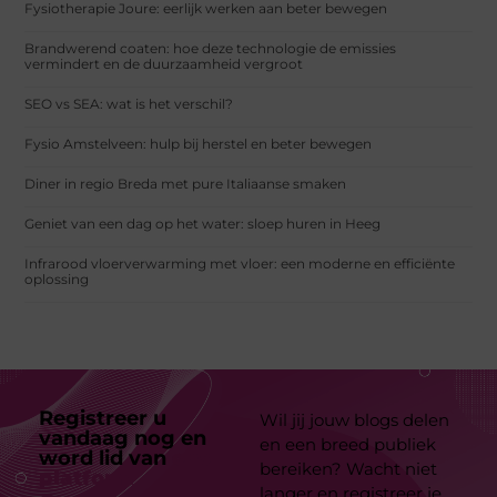
Fysiotherapie Joure: eerlijk werken aan beter bewegen
Brandwerend coaten: hoe deze technologie de emissies
vermindert en de duurzaamheid vergroot
SEO vs SEA: wat is het verschil?
Fysio Amstelveen: hulp bij herstel en beter bewegen
Diner in regio Breda met pure Italiaanse smaken
Geniet van een dag op het water: sloep huren in Heeg
Infrarood vloerverwarming met vloer: een moderne en efficiënte
oplossing
Registreer u
Wil jij jouw blogs delen
vandaag nog en
en een breed publiek
word lid van
ons
bereiken? Wacht niet
platform
langer en registreer je