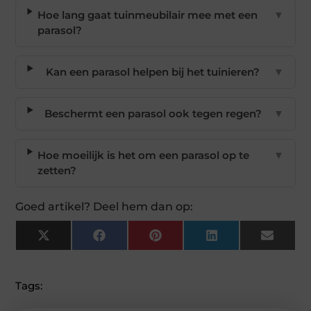
Hoe lang gaat tuinmeubilair mee met een
▼
parasol?
Kan een parasol helpen bij het tuinieren?
▼
Beschermt een parasol ook tegen regen?
▼
Hoe moeilijk is het om een parasol op te
▼
zetten?
Goed artikel? Deel hem dan op:
X
Facebook
Pinterest
LinkedIn
Email
(Twitter)
Tags: