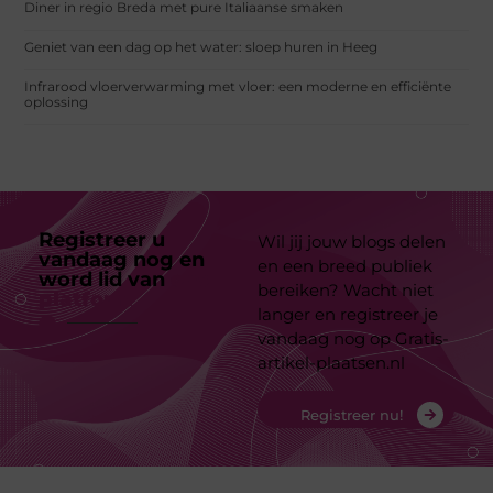
Diner in regio Breda met pure Italiaanse smaken
Geniet van een dag op het water: sloep huren in Heeg
Infrarood vloerverwarming met vloer: een moderne en efficiënte
oplossing
Registreer u
Wil jij jouw blogs delen
vandaag nog en
en een breed publiek
word lid van
ons
bereiken? Wacht niet
platform
langer en registreer je
vandaag nog op Gratis-
artikel-plaatsen.nl
Registreer nu!