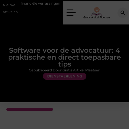
e verrassingen
Gemiddelde tarieven van een dierenarts in Arnhem
Nieuwe
artikelen
Software voor de advocatuur: 4
praktische en direct toepasbare
tips
Gepubliceerd Door Gratis Artikel Plaatsen
DIENSTVERLENING