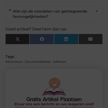
Wat zijn de voordelen van geïntegreerde
▼
faxmogelijkheden?
Goed artikel? Deel hem dan op:
X
Facebook
LinkedIn
Email
(Twitter)
Tags:
Advocatuur
,
Documentbeheer
,
Software
Stuur ons een bericht en we reageren snel!
Wil jij jouw blogs delen en een breed publiek bereiken?