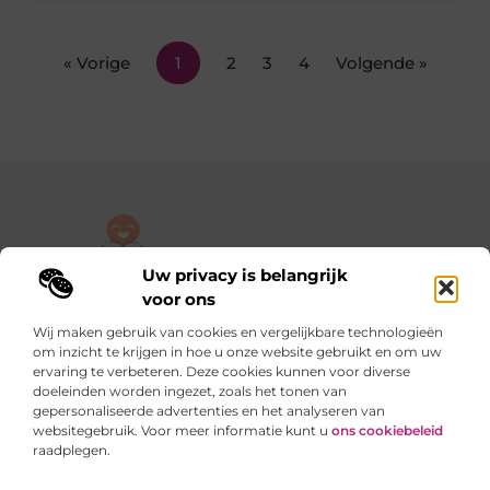
« Vorige
1
2
3
4
Volgende »
Uw privacy is belangrijk
De plek om jouw verhaal te delen, gratis en eenvoudig.
voor ons
Verken een rijke verzameling blogs en artikelen die alles uit het
Wij maken gebruik van cookies en vergelijkbare technologieën
dagelijks leven behandelen, van persoonlijke verhalen tot
om inzicht te krijgen in hoe u onze website gebruikt en om uw
praktische tips.
ervaring te verbeteren. Deze cookies kunnen voor diverse
doeleinden worden ingezet, zoals het tonen van
gepersonaliseerde advertenties en het analyseren van
Onze informatie
websitegebruik. Voor meer informatie kunt u
ons cookiebeleid
raadplegen.
Backlinks kopen in Nederland: slimme stappen of riskante sprongen?
Verdienen met je website: van hobby naar slimme inkomstenbron